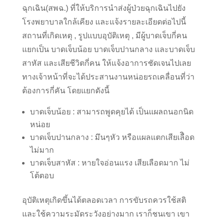
ฉุกเฉิน(สพฉ.) ที่ให้บริการนำส่งผู้ป่วยฉุกเฉินไปยัง
โรงพยาบาลใกล้เคียง และแจ้งรายละเอียดต่อไปนี้
สถานที่เกิดเหตุ , รูปแบบอุบัติเหตุ , มีผู้บาดเจ็บกี่คน
แยกเป็น บาดเจ็บน้อย บาดเจ็บปานกลาง และบาดเจ็บ
สาหัส และเสียชีวิตกี่คน ให้แจ้งอาการชัดเจนไปเลย
ทางเจ้าหน้าที่จะได้ประสานงานหน่อยรถเคลื่อนที่ว่า
ต้องการกี่คัน โดยแยกดังนี้
บาดเจ็บน้อย : สามารถพูดคุยได้ เป็นแผลถนอกนิด
หน่อย
บาดเจ็บปานกลาง : มึนๆหัว หรือแผลแตกเสียเลืิอด
ไม่มาก
บาดเจ็บสาหัส : หายใจอ่อนแรง เสียเลือดมาก ไม่
โต้ตอบ
อุบัติเหตุเกิดขึ้นได้ตลอดเวลา การขับรถควรใช้สติ
และใช้ความระมัดระวังอย่างมาก เราก็ชนเขา เขา