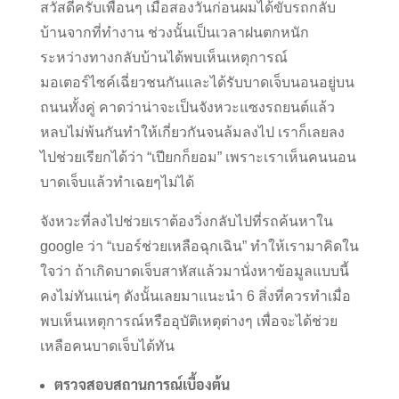
สวัสดีครับเพื่อนๆ เมื่อสองวันก่อนผมได้ขับรถกลับ
บ้านจากที่ทำงาน ช่วงนั้นเป็นเวลาฝนตกหนัก
ระหว่างทางกลับบ้านได้พบเห็นเหตุการณ์
มอเตอร์ไซค์เฉี่ยวชนกันและได้รับบาดเจ็บนอนอยู่บน
ถนนทั้งคู่ คาดว่าน่าจะเป็นจังหวะแซงรถยนต์แล้ว
หลบไม่พ้นกันทำให้เกี่ยวกันจนล้มลงไป เราก็เลยลง
ไปช่วยเรียกได้ว่า “เปียกก็ยอม” เพราะเราเห็นคนนอน
บาดเจ็บแล้วทำเฉยๆไม่ได้
จังหวะที่ลงไปช่วยเราต้องวิ่งกลับไปที่รถค้นหาใน
google ว่า “เบอร์ช่วยเหลือฉุกเฉิน” ทำให้เรามาคิดใน
ใจว่า ถ้าเกิดบาดเจ็บสาหัสแล้วมานั่งหาข้อมูลแบบนี้
คงไม่ทันแน่ๆ ดังนั้นเลยมาแนะนำ 6 สิ่งที่ควรทำเมื่อ
พบเห็นเหตุการณ์หรืออุบัติเหตุต่างๆ เพื่อจะได้ช่วย
เหลือคนบาดเจ็บได้ทัน
ตรวจสอบสถานการณ์เบื้องต้น